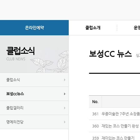
온라인예약
클럽소개
운
클럽소식
보성CC 뉴스
싱
CLUB NEWS
클럽소식
보성cc뉴스
No.
클럽갤러리
361
우종미술관 7주년 소장품
명예의전당
360
재밌는 코스 만들기 완성
359
재미있는 코스 만들기