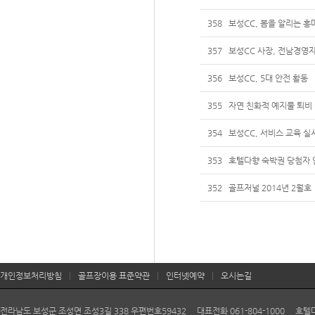
358
보성CC, 봄을 알리는 홍
357
보성CC 사장, 전남경영
356
보성CC, 5대 안전 활동
355
자연 친화적 예지물 퇴비
354
보성CC, 서비스 교육 실
353
호텔다향 숙박권 당첨자 
352
골프저널 2014년 2월호
개인정보처리방침
|
골프장이용 표준약관
|
인터넷예약
|
오시는길
전라남도 보성군 조성면 조성3길 338 우편번호59432 대표전화 061-804-1000 호텔다향 06