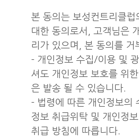
4. 카트이용요금 등 기타 사업자가 정한 특별요금
② 골프장 이용 시 기본적으로 발생되는 비용으로서 제1항 제2호
본 동의는 보성컨트리클럽의
③ 사업자는 제1항 각 호의 세부내역을 프론트 기타 이용자가 보기
제8조 (요금의 환불)
조건별 환불 표 바로보기
대한 동의로서, 고객님은 
① 입장절차를 마친 이용자가 경기 전 임의로 이용계약을 취소한 경
이용요금에서 기본요금을 제외한 금액의 25%를 환불한다.
리가 있으며, 본 동의를 거
② 강설, 폭우, 안개 등 천재지변 또는 그밖에 불가항력적인 사유
1. 1번째 홀까지 경기를 마치지 못한 경우 : 이용요금 - 기본요금
- 개인정보 수집/이용 및 
2. 2번째 홀 이후 : (이용요금 - 기본요금) × {1-(기 이용한 홀 수/전
제9조 (이용시간 및 휴장)
셔도 개인정보 보호를 위한
① 이 골프장 이용시간은 일출 20분전부터 일몰 20분 후까지로 하되
② 이 골프장의 정기 휴장일은 다음과 같다. ( 연중무휴 )
③ 강설, 폭우, 안개 기타 천재지변 등의 불가항력적인 경우를 제
은 발송 될 수 있습니다.
로 예약한 이용자에게 고지하여야 한다.
제10조 (이용의 거절)
- 법령에 따른 개인정보의 
사업자는 다음 각 호의 경우에 골프장 이용을 거절할 수 있다.
1. 예약된 시간을 지키지 아니한 때
정보 취급위탁 및 개인정보
2. 경기능력이 현저히 부족하여 다른 이용자에게 방해가 될 때
3. 도박성 내기를 하는 등 미풍양속에 어긋나는 행동을 한 때
취급 방침에 따릅니다.
4. 대한골프협회규칙, 기타 이용자 에티켓과 관련하여 사업자가 
제11조 (초과이용)