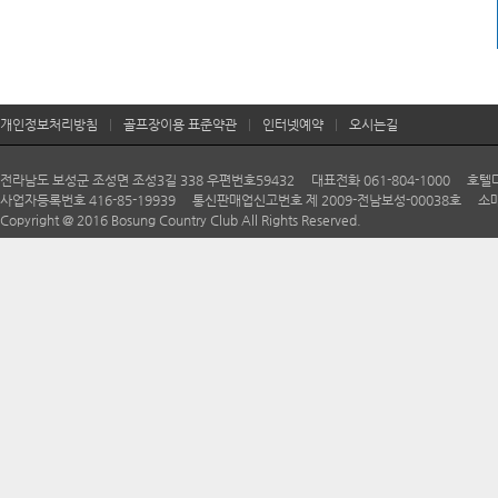
이용자가 고의 또는 과실로 골프장의 그린, 벙커, 건축물, 카트, 
제17조 (안전사고 책임 등)
① 경기도중 이용자의 고의ㆍ과실로 인하여 다른 이용자, 경기보조
② 경기도중 사업자의 지휘ㆍ감독을 받는 경기보조자의 고의ㆍ과실
③ 사고의 발생에 대하여 사업자에게 귀책사유가 있는 경우에는 사
개인정보처리방침
|
골프장이용 표준약관
|
인터넷예약
|
오시는길
제18조 (귀중품의 보관 등)
① 이용자는 필요한 경우 귀중품 등 각종 물품에 대하여 그 품명
② 제1항의 규정에 따라 사업자에게 보관시키지 아니한 경우에는 사
전라남도 보성군 조성면 조성3길 338 우편번호59432 대표전화 061-804-1000 호텔다향 06
사업자등록번호 416-85-19939 통신판매업신고번호 제 2009-전남보성-00038호 소매
제19조 (안전관리와 편의의 제공)
Copyright @ 2016 Bosung Country Club All Rights Reserved.
① 사업자는 이용자가 골프장과 부대시설을 안전하고 편리하게 이
② 사업자는 골프장을 이용함에 있어 이용자에게 물품·음식물 등의 
제20조(면책)
천재지변 기타 불가항력적인 사유로 이용자에게 손해가 발생한 때에
제21조(기타)
① 이 약관에 명시되지 아니한 사항 또는 이 약관의 해석상 다툼
일반관행에 따른다.
② 이 계약과 관련된 분쟁에 관한 소는 민사소송법상의 관할 법원에